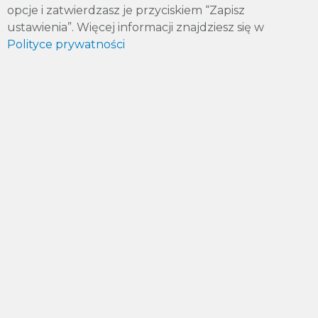
opcje i zatwierdzasz je przyciskiem “Zapisz
OBRÓBKA SKRAWANIEM
ustawienia”. Więcej informacji znajdziesz się w
Obróbka skrawaniem
Polityce prywatności
RODO
Klauzula informacyjna dla kandydatów do pracy
Klauzula informacyjna gdy nie ma naboru.
Klauzula informacyjna do formularza
kontaktowego.
Polityka Prywatności.