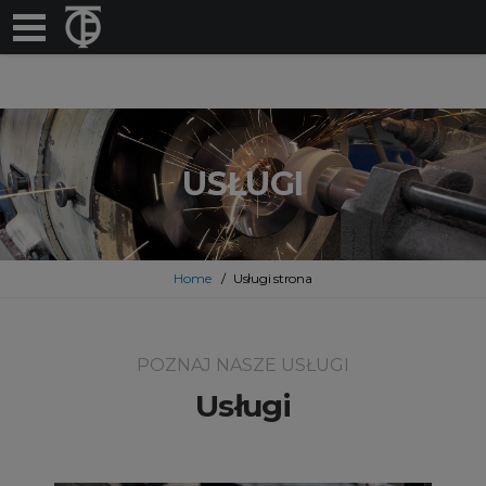
USŁUGI
Home
Usługi strona
POZNAJ NASZE USŁUGI
Usługi