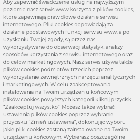
Aby zapewnić świadczenie usług na najwyższym
poziomie nasz serwis www korzysta z plików cookies,
które zapewniają prawidłowe działanie serwisu
DOSTOSOWANIE MASZYN
internetowego. Pliki cookies odpowiadają za
działanie podstawowych funkcji serwisu www, a po
Dostosowanie maszyn do wymagań
uzyskaniu Twojej zgody, są przez nas
minimalnych i zasadniczych
wykorzystywane do obserwacji statystyk, analizy
sposobów korzystania z serwisu internetowego oraz
do celów marketingowych. Nasz serwis używa także
plików cookies podmiotów trzecich poprzez
wykorzystanie zewnętrznych narzędzi analitycznych
i marketingowych. W celu zaakceptowania
instalowania na Twoim urządzeniu końcowym
plików cookies powyższych kategorii kliknij przycisk
“Zaakceptuj wszystko”. Możesz także wybrać
ustawienia plików cookies poprzez wybranie
przycisku “Zmień ustawienia”, dokonując wyboru
jakie pliki cookies zostaną zainstalowane na Twoim
urządzeniu końcowym. Wybierasz poszczególne